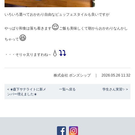
いろいろ選べておかわり自由なビュッフェスタイルも良いですが
😌
やっぱり和食は落ち着きます
ご飯も美味しくて朝からおかわりなんかし
😆
ちゃって
💧
⤵⤵
・・・そりゃ太りますわね～
株式会社 ボンズシップ ｜ 2026.05.26 11:32
< ☀️森下サテライトに新メ
一覧へ戻る
学生さん実習✨ >
ンバー増えました☀️