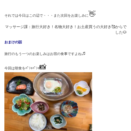
👋
それでは今日はこの辺で・・・また次回をお楽しみに
マッサージ課：旅行大好き！名物大好き！お土産買うの大好き🥰からで
した🐶
おまけの話
♬
旅行のもう一つのお楽しみはお宿の食事ですよね
📸
今回は朝食をﾊﾟｼｬﾊﾟｼｬ