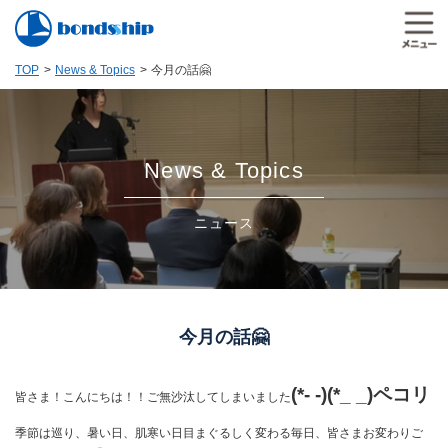
TOP
News & Topics
今月の話🤗
News & Topics
ニュース
今月の話🤗
(*- -)(*_ _)ペコリ
皆さま！こんにちは！！ご無沙汰してしまいました
季節は巡り、暑い日、肌寒い日目まぐるしく変わる毎日、皆さまお変わりご