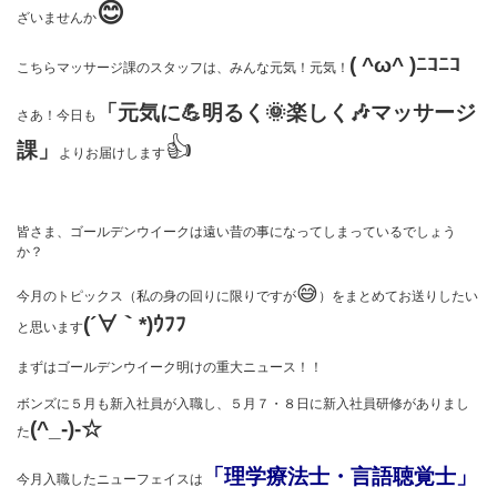
😊
ざいませんか
( ^ω^ )ﾆｺﾆｺ
こちらマッサージ課のスタッフは、みんな元気！元気！
「元気に💪明るく🌞楽しく🎶マッサージ
さあ！今日も
👍
課」
よりお届けします
皆さま、ゴールデンウイークは遠い昔の事になってしまっているでしょう
か？
😅
今月のトピックス（私の身の回りに限りですが
）をまとめてお送りしたい
(´∀｀*)ｳﾌﾌ
と思います
まずはゴールデンウイーク明けの重大ニュース！！
ボンズに５月も新入社員が入職し、５月７・８日に新入社員研修がありまし
(^_-)-☆
た
「理学療法士・言語聴覚士」
今月入職したニューフェイスは