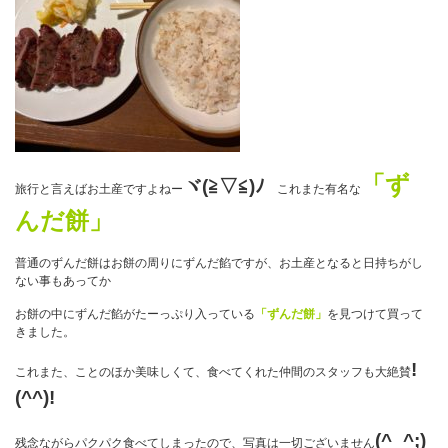
「ず
ヾ(≧▽≦)ﾉ
旅行と言えばお土産ですよねー
これまた有名な
んだ餅」
普通のずんだ餅はお餅の周りにずんだ餡ですが、お土産となると日持ちがし
ない事もあってか
お餅の中にずんだ餡がたーっぷり入っている
「ずんだ餅」
を見つけて買って
きました。
!
これまた、ことのほか美味しくて、食べてくれた仲間のスタッフも大絶賛
(^^)!
(^_^;)
残念ながらパクパク食べてしまったので、写真は一切ございません