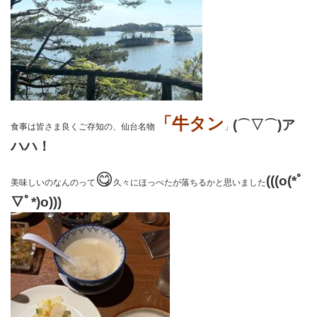
「牛タン
(⌒▽⌒)ア
食事は皆さま良くご存知の、仙台名物
」
ハハ！
😋
(((o(*ﾟ
美味しいのなんのって
久々にほっぺたが落ちるかと思いました
▽ﾟ*)o)))