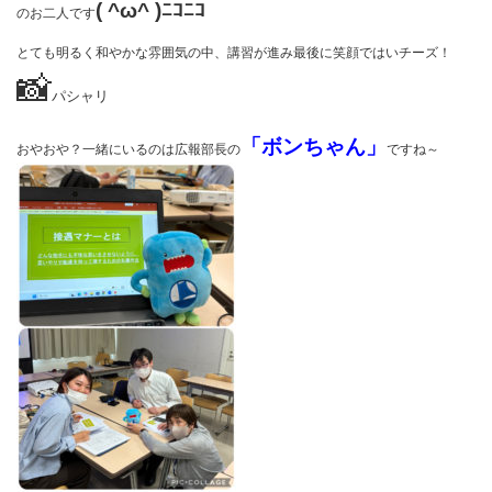
( ^ω^ )ﾆｺﾆｺ
のお二人です
とても明るく和やかな雰囲気の中、講習が進み最後に笑顔ではいチーズ！
📸
パシャリ
「ボンちゃん」
おやおや？一緒にいるのは広報部長の
ですね～