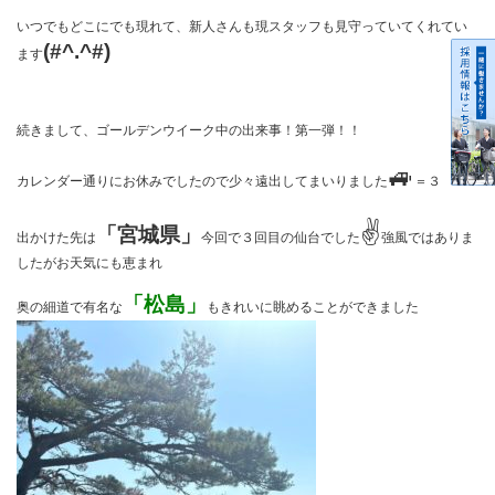
いつでもどこにでも現れて、新人さんも現スタッフも見守っていてくれてい
(#^.^#)
ます
続きまして、ゴールデンウイーク中の出来事！第一弾！！
🚙
カレンダー通りにお休みでしたので少々遠出してまいりました
＝３
✌
「宮城県」
出かけた先は
今回で３回目の仙台でした
強風ではありま
したがお天気にも恵まれ
「松島」
奥の細道で有名な
もきれいに眺めることができました