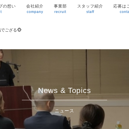
プの想い
会社紹介
事業部
スタッフ紹介
応募は
t
company
recruit
staff
cont
議でござる🐵
News & Topics
ニュース