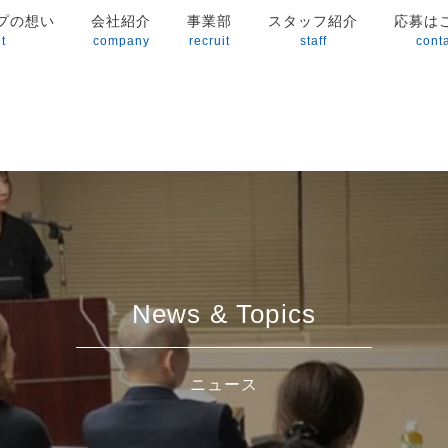
プの想い
会社紹介
事業部
スタッフ紹介
応募は
t
company
recruit
staff
cont
News & Topics
ニュース